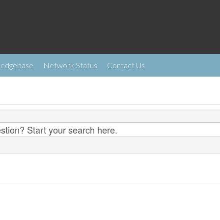
ledgebase
Network Status
Contact Us