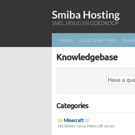
Home
Go to Order Form
Know
Knowledgebase
Categories
Minecraft
(1)
Het beheer van je Minecraft server