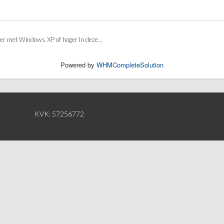
ter met Windows XP of hoger In deze...
Powered by
WHMCompleteSolution
KVK: 57256772